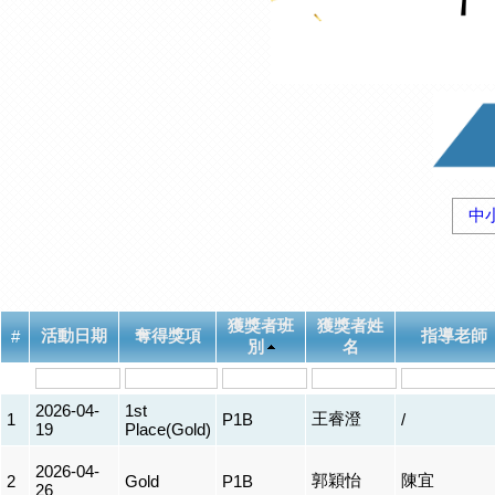
中
獲獎者班
獲獎者姓
活動日期
奪得獎項
指導老師
#
別
名
2026-04-
1st
王睿澄
1
P1B
/
19
Place(Gold)
2026-04-
郭穎怡
陳宜
2
Gold
P1B
26