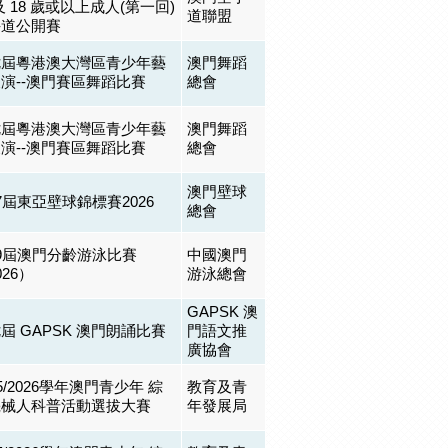
及 18 歲或以上成⼈(第⼀回)
道聯盟
手道公開賽
七屆粵港澳大灣區青少年藝
澳門舞蹈
演--澳門賽區舞蹈比賽
總會
七屆粵港澳大灣區青少年藝
澳門舞蹈
演--澳門賽區舞蹈比賽
總會
澳門壁球
7屆東亞壁球錦標賽2026
總會
9屆澳門分齡游泳比賽
中國澳門
026）
游泳總會
GAPSK 澳
屆 GAPSK 澳門朗誦比賽
門語文推
廣協會
25/2026學年澳門青少年 綜
教育及青
機械人科普活動選拔大賽
年發展局