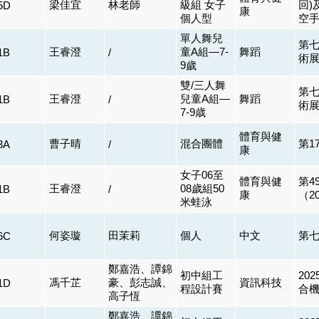
梁佳宜
林老師
級組 女子
回)
5D
康
個⼈型
空
單人舞兒
第
王睿澄
童A組—7-
舞蹈
1B
/
術展
9歲
雙/三人舞
第
王睿澄
兒童A組—
舞蹈
1B
/
術展
7-9歳
體育與健
曹子晴
混合團體
第1
3A
/
康
女子06至
體育與健
第4
王睿澄
08歲組50
1B
/
康
（2
米蛙泳
何姿璇
田茉莉
個人
中文
第七
6C
鄭嘉浩、譚錦
初中組工
20
馮千芷
豪、彭志誠、
資訊科技
1D
程設計賽
合
高子恆
鄭嘉浩、譚錦