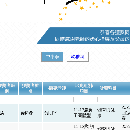
中小學
幼稚園
獲獎者班
獲獎者姓
比賽組別/
指導老師
所屬科目
別
名
項目
20
11-13歲男
體育與健
袁鈞彥
黃朗平
回)
1A
子團體型
康
賽
11-12歲 初
20
體育與健