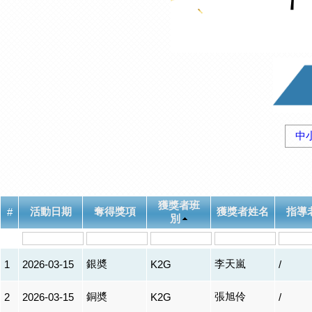
中
獲獎者班
活動日期
奪得獎項
獲獎者姓名
指導
#
別
銀奬
李天嵐
1
2026-03-15
K2G
/
銅奬
張旭伶
2
2026-03-15
K2G
/