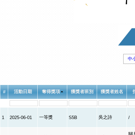
中
活動日期
奪得獎項
獲獎者班別
獲獎者姓名
#
一等獎
吳之詩
1
2025-06-01
S5B
/
關