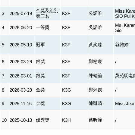
金獎及組別
Miss Kar
吳諾唯
3
2025-07-19
K3F
第三名
SIO Pui K
Ms. Kare
一等獎
吳諾唯
4
2026-06-20
K3F
Sio
冠軍
黃奕臻
就雅婷
5
2026-05-10
K3F
銀奬
鄭栩宸
6
2026-03-29
K3F
/
銀獎
陳靖諭
吳苑明老
7
2026-03-01
K3F
金奬
鄭焯媛
8
2026-03-29
K3G
/
金獎
陳凱晴
9
2025-11-16
K3G
Miss Jea
優秀獎
蔡昕潼
10
2025-10-13
K3H
/