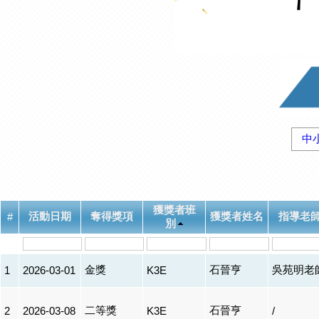
中
獲獎者班
活動日期
奪得獎項
獲獎者姓名
指導老
#
別
金獎
石晉亨
吳苑明老
1
2026-03-01
K3E
二等獎
石晉亨
2
2026-03-08
K3E
/