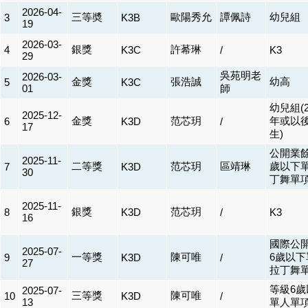
2026-04-
三等奬
歐陽秀允
譚佩詩
幼兒組
3
K3B
19
2026-03-
銀獎
許莃琳
4
K3C
/
K3
29
吳苑明老
2026-03-
金獎
張浩誠
幼高
5
K3C
01
師
幼兒組(2
2025-12-
金獎
范芯玥
年或以
6
K3D
/
17
生)
公開業餘
2025-11-
二等獎
范芯玥
區靖琳
歲以下
7
K3D
30
丁舞單
2025-11-
銀獎
范芯玥
8
K3D
/
K3
16
國際公
2025-07-
一等獎
陳可唯
6歲以下
9
K3D
/
27
拉丁舞
等級6歲
2025-07-
三等獎
陳可唯
10
K3D
/
13
單人單