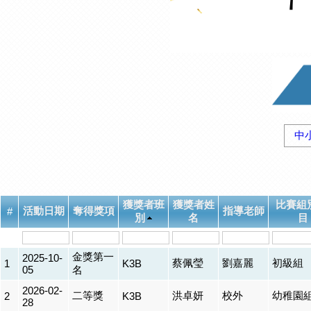
中
獲獎者班
獲獎者姓
比賽組
活動日期
奪得獎項
指導老師
#
別
名
目
金獎第一
2025-10-
蔡佩瑩
劉嘉麗
初級組
1
K3B
05
名
2026-02-
二等獎
洪卓妍
校外
幼稚園
2
K3B
28