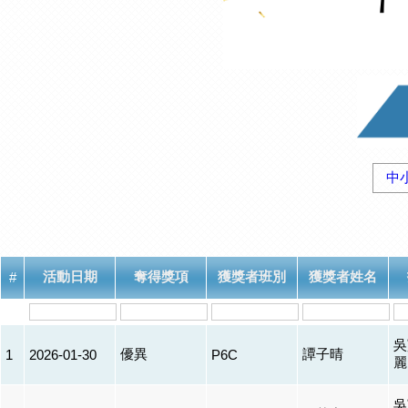
中
活動日期
奪得獎項
獲獎者班別
獲獎者姓名
#
吳
優異
譚子晴
1
2026-01-30
P6C
麗
吳