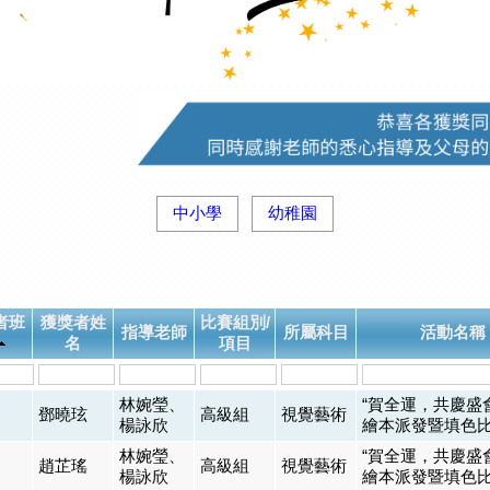
中小學
幼稚園
者班
獲獎者姓
比賽組別/
指導老師
所屬科目
活動名稱
名
項目
林婉瑩、
“賀全運，共慶盛
鄧曉玹
高級組
視覺藝術
楊詠欣
繪本派發暨填色
林婉瑩、
“賀全運，共慶盛
趙芷瑤
高級組
視覺藝術
楊詠欣
繪本派發暨填色