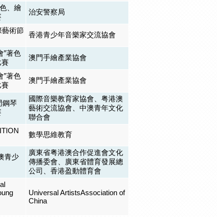
色、繪
治安警察局
賽
際藝術節
香港青少年音樂家交流協會
會”著色
澳門手繪產業協會
比賽
會”著色
澳門手繪產業協會
比賽
國際音樂教育家協會、粤港澳
門鋼琴
藝術交流協會、中澳青年文化
賽
聯合會
TION
數學思維教育
廣東省粤港澳合作促進會文化
港澳青少
傳播委會、廣東省體育發展總
公司、香港盈動體育會
al
oung
Universal ArtistsAssociation of
China