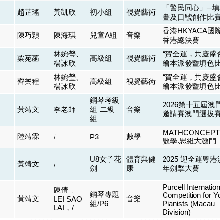
「警民同心」─填
趙芷瑤
黃凱欣
初小組
視覺藝術
畫及口號創作比
香港HKYACA國
陳巧穎
陳海琪
兒童A組
音樂
香港總決賽
林婉瑩、
“賀全運，共慶盛
梁苑菡
高級組
視覺藝術
楊詠欣
繪本派發暨填色
林婉瑩、
“賀全運，共慶盛
齊樂程
高級組
視覺藝術
楊詠欣
繪本派發暨填色
鋼琴考級
2026第十五屆澳
黃靖文
李老師
組-二級
音樂
邀請賽澳門選拔
組
MATHCONCEPTI
陸靖霖
數學
/
P3
數學.思維大激鬥
U8女子花
體育與健
2025 迎全運粵
黃靖文
/
劍
康
年劍擊大賽
Purcell Internation
陳倩，
鋼琴專題
Competition for Y
黃靖文
音樂
LEI SAO
組/P6
Pianists (Macau
LAI，/
Division)