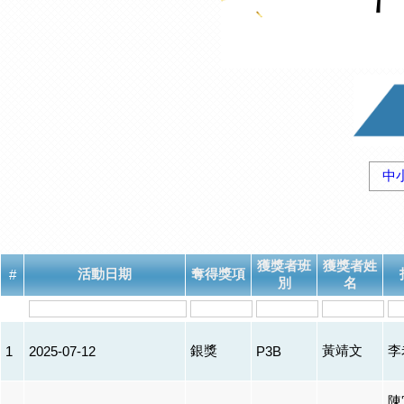
中
獲獎者班
獲獎者姓
活動日期
奪得獎項
#
別
名
銀獎
黃靖文
李
1
2025-07-12
P3B
陳