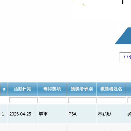
中
活動日期
奪得獎項
獲獎者班別
獲獎者姓名
#
季軍
林穎彤
1
2026-04-25
P5A