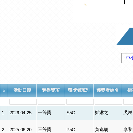
中
活動日期
奪得獎項
獲獎者班別
獲獎者姓名
指
#
一等獎
鄭淋之
吳琳
1
2026-04-25
S5C
三等獎
黃逸朗
李黎
2
2025-06-20
P5C