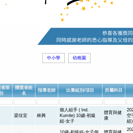
中小學
幼稚園
獎者班
獲獎者姓
指導老師
比賽組別/項目
所屬科目
別
名
個人組手 ( Ind.
2
體育與健
梁佳宜
林興
Kumite) 10歲-初級
空
康
組-女子
組)
2
10歲-初級組-女子個
體育與健