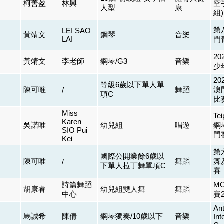
柯善盈
林興
空
人型
康
組)
第
LEI SAO
黃靖文
鋼琴
音樂
LAI
門
2
黃靖文
李老師
鋼琴/G3
音樂
少
2
等級6歲以下單人單
陳可唯
舞蹈
澳
/
項C
比
Miss
T
Karen
吳諾唯
幼兒組
唱遊
鋼
SIO Pui
門
Kei
第
國際公開業餘6歲以
陳可唯
舞蹈
舞
/
下單人拉丁舞單項C
賽
詩篇舞蹈
M
胡康睿
幼兒組雙人舞
舞蹈
中心
賽2
Ant
馬誠希
陳倩
鋼琴獨奏/10歲以下
音樂
Int