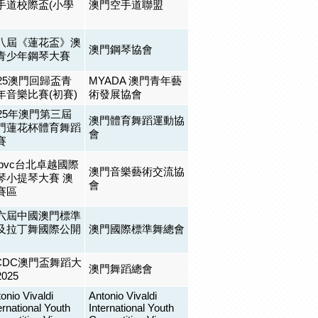
手道校際盃(小學
澳門空手道聯盟
八屆《蓮花盃》澳
澳門鋼琴協會
青少年鋼琴大賽
025澳門回歸盃青
MYADA 澳門青年藝
年音樂比賽(初賽)
術發展協會
025年澳門第三屆
澳門體育舞蹈運動協
門蓮花杯體育舞蹈
會
賽
eipvc台北卓越國際
澳門音樂藝術交流協
琴小提琴大賽 澳
會
賽區
六屆中國澳門標準
及拉丁舞國際公開
澳門國際標準舞總會
CDC澳門盃舞蹈大
澳門舞蹈總會
025
onio Vivaldi
Antonio Vivaldi
ernational Youth
International Youth