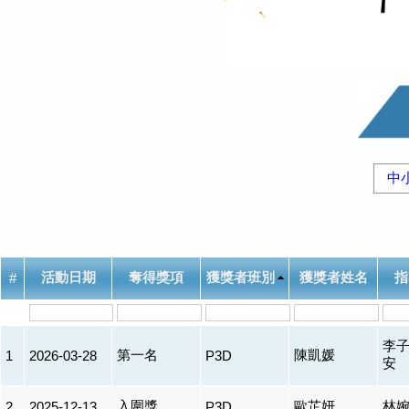
中
活動日期
奪得獎項
獲獎者班別
獲獎者姓名
指
#
李子
第一名
陳凱媛
1
2026-03-28
P3D
安
入圍獎
歐芷妍
林
2
2025-12-13
P3D