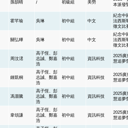
孫韻晴
初級組
美勞
/
本派發
紀念中
霍芊瑜
吳琳
初中組
中文
法西斯
徵文比
紀念中
關弘曄
吳琳
初中組
中文
法西斯
徵文比
高子恆、彭
202
周汶涒
志誠、鄭嘉
初中組
資訊科技
慧追夢
浩
高子恆、彭
202
鍾凱桐
志誠、鄭嘉
初中組
資訊科技
慧追夢
浩
高子恆、彭
202
馮灝騰
志誠、鄭嘉
初中組
資訊科技
慧追夢
浩
高子恆、彭
202
韋頌謙
志誠、鄭嘉
初中組
資訊科技
慧追夢
浩