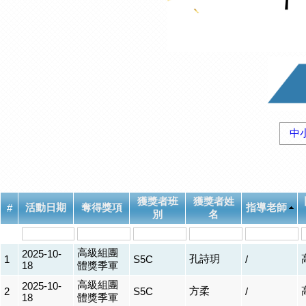
中
獲獎者班
獲獎者姓
活動日期
奪得獎項
指導老師
#
別
名
高級組團
2025-10-
孔詩玥
1
S5C
/
18
體獎季軍
高級組團
2025-10-
方柔
2
S5C
/
18
體獎季軍