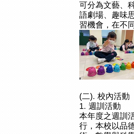
可分為文藝、
語劇場、趣味
習機會，在不
(二). 校內活動
1. 週訓活動
本年度之週訓活動
行，本校以品