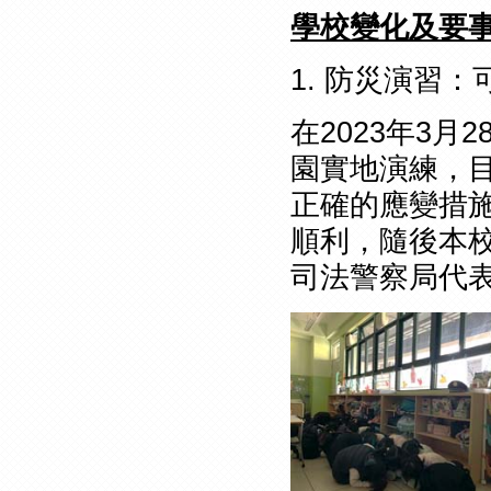
學校變化及要
1. 防災演習
在2023年3
園實地演練，
正確的應變措施
順利，隨後本
司法警察局代