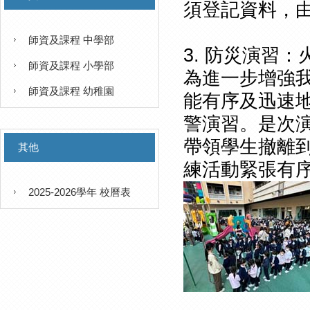
須登記資料，
師資及課程 中學部
3. 防災演習：
師資及課程 小學部
為進一步增強
師資及課程 幼稚園
能有序及迅速地
警演習。是次
帶領學生撤離到
其他
練活動緊張有
2025-2026學年 校曆表