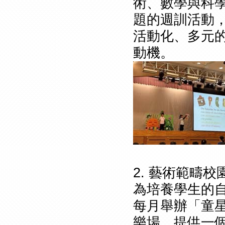
術、數學與科
題的週訓活動
活動化、多元
動機。
2. 藝術範疇
為培養學生的
每月舉辦「童
樂場，提供一