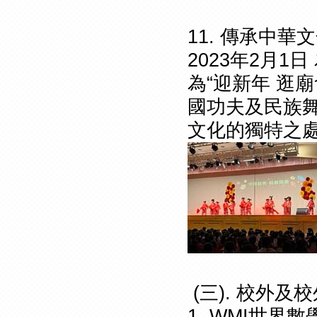
11. 傳承中華
2023年2月
為“迎新年 逛
國功夫及民族
文化的獨特之
(三). 校外
1. WMI世界數