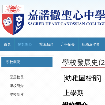
首頁
關於聖心
校園點滴
升學輔導
組織及學會
學校發展史(202
學校概況
[幼稚園校部
歷屆校長
學校簡介
上學期
學校影片