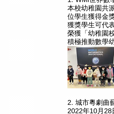
本校幼稚園共派
位學生獲得金獎
獲獎學生可代
榮獲「幼稚園校
積極推動數學
2. 城市粵劇曲
2022年10