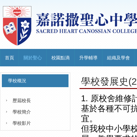
首頁
關於聖心
校園點滴
升學輔導
組織及學會
學校發展史(201
學校概況
1. 原校舍維修
歷屆校長
基於各種不可
學校簡介
宜。
學校影片
但我校中小學校