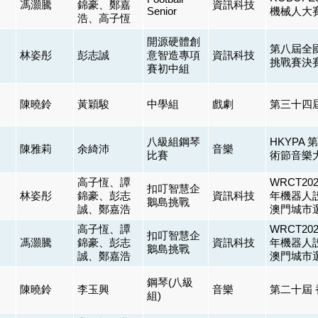
馮灝騰
錦豪、鄭嘉
資訊科技
Senior
機械人大
浩、高子恆
開源硬體創
第八屆全
林姿彤
彭志誠
意智造專項
資訊科技
挑戰賽決
賽初中組
陳曉鈴
黃穎駿
中學組
戲劇
第三十四
八級組鋼琴
HKYPA
陳雅莉
余綺沛
音樂
比賽
術節音樂大
高子恆、譚
WRCT2
扣叮智慧企
林姿彤
錦豪、彭志
資訊科技
年機器人
鵝島挑戰
誠、鄭嘉浩
澳門城市
高子恆、譚
WRCT2
扣叮智慧企
馮灝騰
錦豪、彭志
資訊科技
年機器人
鵝島挑戰
誠、鄭嘉浩
澳門城市
鋼琴(八級
陳曉鈴
李玉興
音樂
第二十屆 
組)