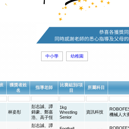
中小學
幼稚園
班
獲獎者姓
比賽組別/項
指導老師
所屬科目
名
目
彭志誠、譚
1kg
ROBOF
林姿彤
錦豪、鄭嘉
資訊科技
Wrestling
機械人大
Senior
浩、高子恆
彭志誠、譚
ROBOF
Football