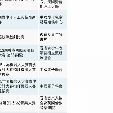
院、美國勞倫
賽
斯理工大學
國青少年人工智慧創新
中國少年兒童
賽
發展服務中心
教育及青年發
屆校際戲劇比賽
展局
香港青少年表
 第13屆香港國際表演藝
演藝術交流發
賽(澳門賽區)
展協會
025世界機器人大賽青少
設計大賽扣叮機器人賽
中國電子學會
選拔賽
025世界機器人大賽青少
設計大賽扣叮機器人賽
中國電子學會
選拔賽
香港音樂家協
香港(亞太區)音樂大賽
會及英國倫敦
音樂學院