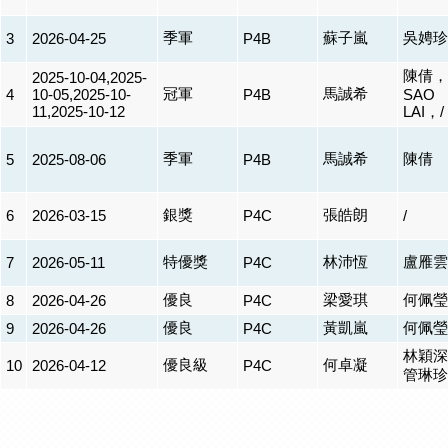
季軍
蘇子嵐
吳娉珍
3
2026-04-25
P4B
陳倩，L
2025-10-04,2025-
冠軍
馬誠希
4
10-05,2025-10-
P4B
SAO
11,2025-10-12
LAI，/
季軍
馬誠希
陳倩
5
2025-08-06
P4B
銀獎
張皓朗
6
2026-03-15
P4C
/
特優獎
林沛恆
盧雁雲
7
2026-05-11
P4C
優良
梁愛琪
何佩瑩
8
2026-04-26
P4C
優良
黃凱嵐
何佩瑩
9
2026-04-26
P4C
林穎深
優良級
何卓凝
10
2026-04-12
P4C
管琳珍