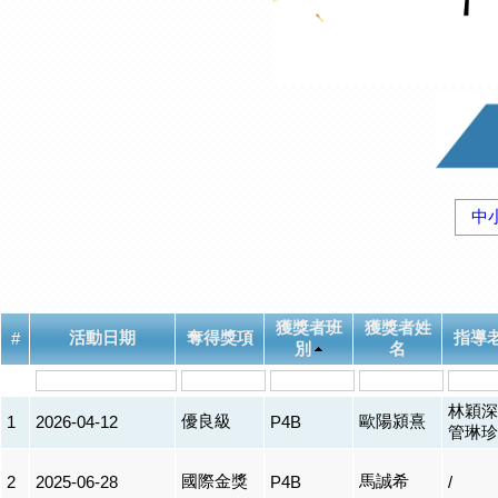
中
獲獎者班
獲獎者姓
活動日期
奪得獎項
指導
#
別
名
林穎深
優良級
歐陽潁熹
1
2026-04-12
P4B
管琳珍
國際金獎
馬誠希
2
2025-06-28
P4B
/