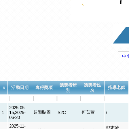
中
獲獎者班
獲獎者姓
活動日期
奪得獎項
指導老師
#
別
名
2025-05-
超讚貼圖
何苡萱
1
15,2025-
S2C
/
06-20
2025-11-
彭志誠、