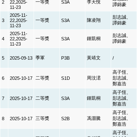
一等獎
李天悅
2
22,2025-
S3A
譚錦豪
11-23
2025-11-
彭志誠、
一等獎
陳凌翔
3
22,2025-
S3A
譚錦豪
11-23
2025-11-
彭志誠、
一等獎
鍾凱桐
4
22,2025-
S3A
譚錦豪
11-23
季軍
黃靖文
5
2025-09-13
P3B
/
高子恆、
二等獎
周汶涒
彭志誠、
6
2025-10-17
S1D
鄭嘉浩
高子恆、
二等獎
鍾凱桐
彭志誠、
7
2025-10-17
S3A
鄭嘉浩
高子恆、
三等獎
馮灝騰
彭志誠、
8
2025-10-17
S2B
鄭嘉浩
高子恆、