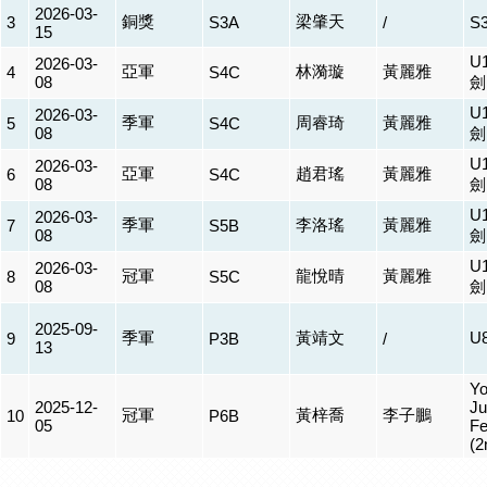
2026-03-
銅獎
梁肇天
3
S3A
/
S
15
U
2026-03-
亞軍
林漪璇
黃麗雅
4
S4C
08
劍
U
2026-03-
季軍
周睿琦
黃麗雅
5
S4C
08
劍
U
2026-03-
亞軍
趙君瑤
黃麗雅
6
S4C
08
劍
U
2026-03-
季軍
李洛瑤
黃麗雅
7
S5B
08
劍
U
2026-03-
冠軍
龍悅晴
黃麗雅
8
S5C
08
劍
2025-09-
季軍
黃靖文
U
9
P3B
/
13
Yo
2025-12-
Ju
冠軍
黃梓喬
李子鵬
10
P6B
05
Fe
(2