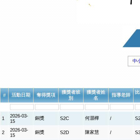
中
獲獎者班
獲獎者姓
比
活動日期
奪得獎項
指導老師
#
別
名
2026-03-
銅獎
何灝樺
1
S2C
/
S
15
2026-03-
銅獎
陳家慧
2
S2D
/
S
15