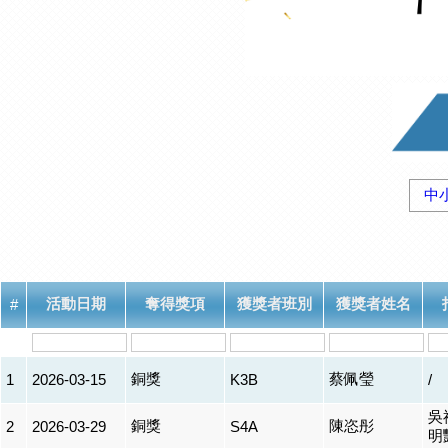
中
活動日期
奪得獎項
獲獎者班別
獲獎者姓名
#
銅獎
蔡佩瑩
1
2026-03-15
K3B
/
吳
銅獎
陳恣彤
2
2026-03-29
S4A
明