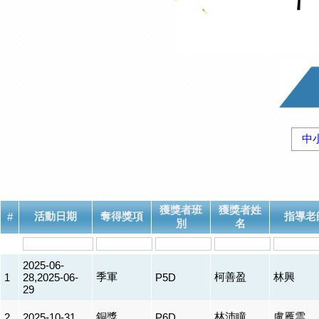
中
獲獎者班
獲獎者姓
活動日期
奪得獎項
指導老
#
別
名
2025-06-
季軍
柯善盈
林興
1
28,2025-06-
P5D
29
銅獎
林沛瞳
盧雁雲
2
2025-10-31
P6D