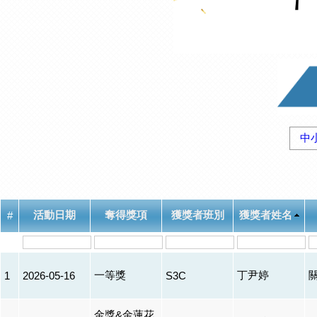
中
活動日期
奪得獎項
獲獎者班別
獲獎者姓名
#
一等獎
丁尹婷
1
2026-05-16
S3C
金獎&金蓮花