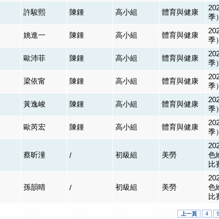
2
許駿熙
陳鍾
高小組
體育與健康
季
2
姚進一
陳鍾
高小組
體育與健康
季
2
歐沛菲
陳鍾
高小組
體育與健康
季
2
梁依甯
陳鍾
高小組
體育與健康
季
2
黃逸峻
陳鍾
高小組
體育與健康
季
2
歐芮宏
陳鍾
高小組
體育與健康
季
2
蔡昕潼
初級組
美勞
色
/
比
2
孫韻晴
初級組
美勞
色
/
比
上一頁
4