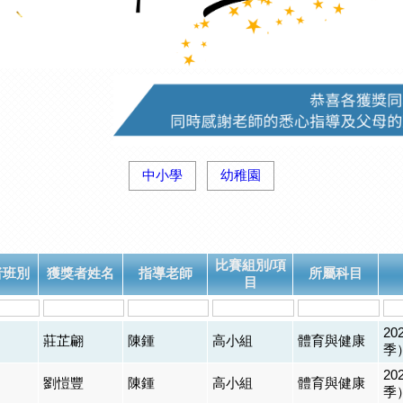
中小學
幼稚園
比賽組別/項
者班別
獲獎者姓名
指導老師
所屬科目
目
2
莊芷翩
陳鍾
高小組
體育與健康
季
2
劉愷豐
陳鍾
高小組
體育與健康
季