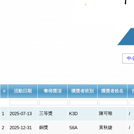
中
活動日期
奪得獎項
獲獎者班別
獲獎者姓名
#
三等獎
陳可唯
1
2025-07-13
K3D
/
銅獎
黃秋婕
2
2025-12-31
S6A
/