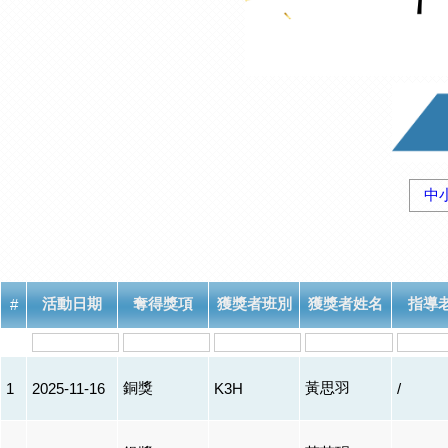
中
活動日期
奪得獎項
獲獎者班別
獲獎者姓名
指導
#
銅獎
黃思羽
1
2025-11-16
K3H
/