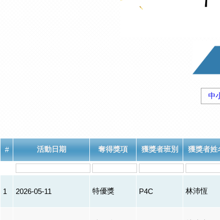
中
活動日期
奪得獎項
獲獎者班別
獲獎者姓
#
特優獎
林沛恆
1
2026-05-11
P4C