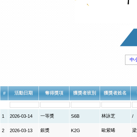
中
活動日期
奪得獎項
獲獎者班別
獲獎者姓名
#
一等獎
林詠芝
1
2026-03-14
S6B
/
銀獎
歐紫晞
梁
2
2026-03-13
K2G