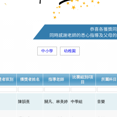
中小學
幼稚園
比賽組別/項
獎者班別
獲獎者姓名
指導老師
所屬科目
目
陳韻熹
關凡、林美婷
中學組
音樂