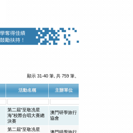
顯示 31-40 筆, 共 759 筆。
活動名稱
主辦單位
第二屆“至敬冼星
澳門研學旅行
海”校際合唱大賽總
協會
決賽
第二屆“至敬冼星
澳門研學旅行