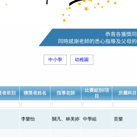
中小學
幼稚園
比賽組別/項
獎者班別
獲獎者姓名
指導老師
所屬科目
目
李樂怡
關凡、林美婷
中學組
音樂