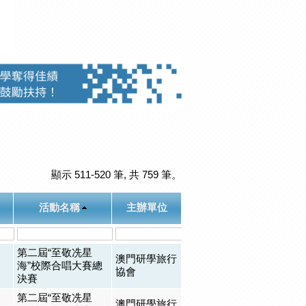
顯示 511-520 筆, 共 759 筆。
活動名稱
主辦單位
第二屆“至敬冼星
澳門研學旅行
海”校際合唱大賽總
協會
決賽
第二屆“至敬冼星
澳門研學旅行