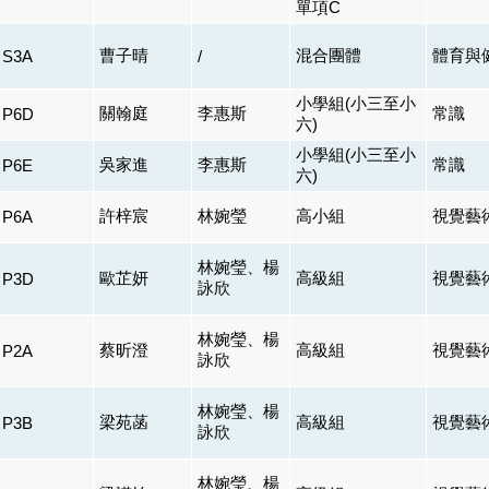
單項C
曹子晴
混合團體
體育與
S3A
/
小學組(小三至小
關翰庭
李惠斯
常識
P6D
六)
小學組(小三至小
吳家進
李惠斯
常識
P6E
六)
許梓宸
林婉瑩
高小組
視覺藝
P6A
林婉瑩、楊
歐芷妍
高級組
視覺藝
P3D
詠欣
林婉瑩、楊
蔡昕澄
高級組
視覺藝
P2A
詠欣
林婉瑩、楊
梁苑菡
高級組
視覺藝
P3B
詠欣
林婉瑩、楊