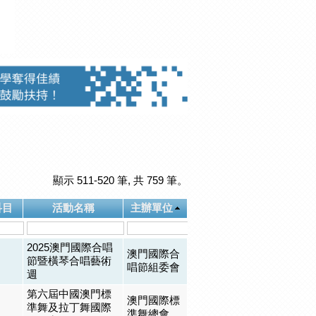
顯示 511-520 筆, 共 759 筆。
科目
活動名稱
主辦單位
2025澳門國際合唱
澳門國際合
節暨橫琴合唱藝術
唱節組委會
週
第六屆中國澳門標
澳門國際標
準舞及拉丁舞國際
準舞總會