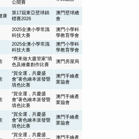
公開賽
第17屆東亞壁球錦
澳門壁球總
健康
標賽2026
會
2025全澳小學常識
澳門小學科
科技大賽
學教育學會
2025全澳小學常識
澳門小學科
科技大賽
學教育學會
“齊來做大廈管家”填
術
澳門房屋局
色及繪畫創作比賽
“賀全運，共慶盛
澳門手繪產
術
會”著色繪本派發暨
業協會
填色比賽
“賀全運，共慶盛
澳門手繪產
術
會”著色繪本派發暨
業協會
填色比賽
“賀全運，共慶盛
澳門手繪產
術
會”著色繪本派發暨
業協會
填色比賽
“賀全運，共慶盛
澳門手繪產