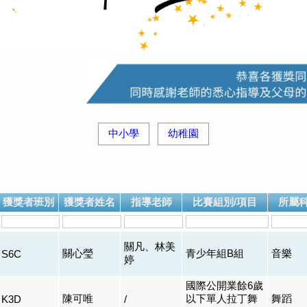
中小學
幼稚園
獲獎者班別
獲獎者姓名
指導老師
比賽組別/項目
所屬
關凡、林美
關心瑩
青少年組B組
音樂
S6C
婷
國際公開業餘6歲
陳可唯
以下單人拉丁舞
舞蹈
K3D
/