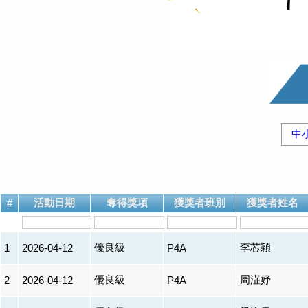
中
活動日期
奪得獎項
獲獎者班別
獲獎者姓名
#
優良級
李芯穎
1
2026-04-12
P4A
優良級
周淽妤
2
2026-04-12
P4A