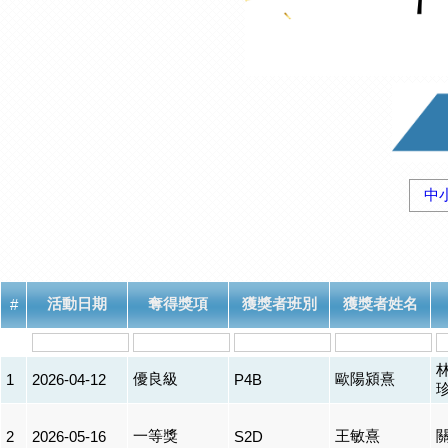
中
活動日期
奪得獎項
獲獎者班別
獲獎者姓名
#
優良級
歐陽潁熹
1
2026-04-12
P4B
一等獎
王敏熹
2
2026-05-16
S2D