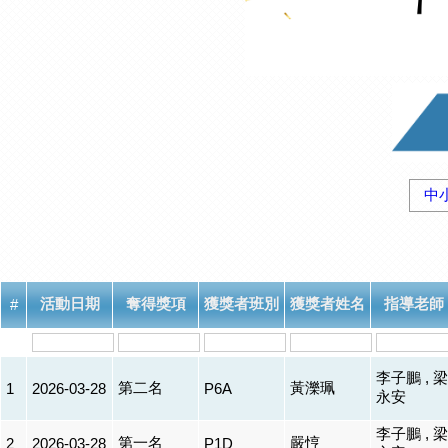
中
活動日期
奪得獎項
獲獎者班別
獲獎者姓名
指導老師
#
李子鵬 , 梁
第二名
黃濼珮
1
2026-03-28
P6A
永安
李子鵬 , 梁
第一名
嚴悙
2
2026-03-28
P1D