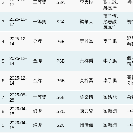
三等獎
李天悅
彭志誠、
初
2
S3A
17
鄭嘉浩
高子恆、
2025-10-
一等獎
梁肇天
彭志誠、
初
3
S3A
17
鄭嘉浩
混
2025-12-
金牌
黃梓喬
李子鵬
4
P6B
14
精
個
2025-12-
金牌
黃梓喬
李子鵬
5
P6B
14
精
團
2025-12-
金牌
黃梓喬
李子鵬
6
P6B
14
公
2025-09-
一等獎
梁樂情
梁浩能
急
7
S6B
29
2026-04-
銀獎
陳貝兒
梁穎嫻
中
8
S2C
15
2026-04-
銅獎
招倩儀
梁穎嫻
中
9
S2C
15