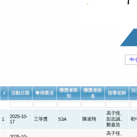
中
獲獎者班
獲獎者姓
比
活動日期
奪得獎項
指導老師
#
別
名
高子恆、
2025-10-
三等獎
陳凌翔
彭志誠、
初
1
S3A
17
鄭嘉浩
高子恆、
2025-10-