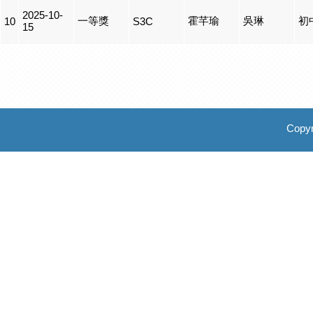
2025-10-
一等獎
霍芊瑜
吳琳
初
10
S3C
15
Copyr