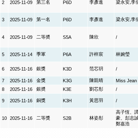
第三名
李彥進
梁永安,李
2
2025-11-09
P6D
第一名
李彥進
梁永安,李
3
2025-11-09
P6D
二等奬
陳欣
4
2025-11-09
S5A
/
季軍
許梓宸
林婉瑩
5
2025-11-14
P6A
銀獎
范芯玥
6
2025-11-16
K3D
/
金獎
陳凱晴
7
2025-11-16
K3G
Miss Jean
銀奬
劉芯彤
8
2025-11-16
K3E
/
銅獎
黃思羽
9
2025-11-16
K3H
/
高子恆、
二等獎
林姿彤
豪、彭志
10
2025-11-16
S2B
鄭嘉浩