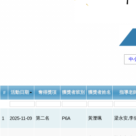
中
活動日期
奪得獎項
獲獎者班別
獲獎者姓名
指導老
#
第二名
黃濼珮
梁永安,李
1
2025-11-09
P6A