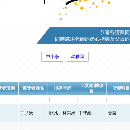
中小學
幼稚園
比賽組別/項
獎者班別
獲獎者姓名
指導老師
所屬科目
目
丁尹景
關凡、林美婷
中學組
音樂