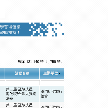
顯示 131-140 筆, 共 759 筆。
活動名稱
主辦單位
第二屆“至敬冼星
澳門研學旅行
海”校際合唱大賽總
協會
決賽
第二屆“至敬冼星
澳門研學旅行