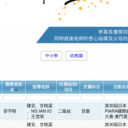
中小學
幼稚園
獲獎者姓
比賽組別/
指導老師
所屬科目
活動名
名
項目
陳宜、甘曉霖
第30屆日本
容宇晴
、NG IAN IO
二級組
音樂
PIARA國
、王雪垠
大賽 澳門
陳宜、甘曉霖
第30屆日本