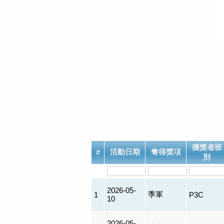
獲獎者班
活動日期
奪得獎項
#
別
2026-05-
季軍
1
P3C
10
2026-05-