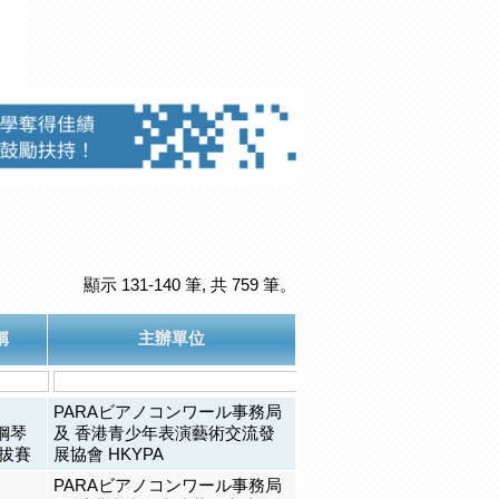
顯示 131-140 筆, 共 759 筆。
稱
主辦單位
PARAビアノコンワール事務局
際鋼琴
及 香港青少年表演藝術交流發
選拔賽
展協會 HKYPA
PARAビアノコンワール事務局