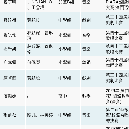
容宇晴
、NG IAN IO
兒童B組
音樂
PIARA國
、王雪垠
大賽 澳門
第三十四屆
容汶祺
黃穎駿
中學組
戲劇
戲劇比賽
林穎深、管琳
第四十三屆
岑諾施
小學組
音樂
珍
歌唱比賽
林穎深、管琳
第四十三屆
布千妍
小學組
音樂
珍
歌唱比賽
第四十四屆
庄嘉霖
何佩瑩
小學組
舞蹈
舞蹈比賽
第三十四屆
庾卓翹
黃穎駿
中學組
戲劇
戲劇比賽
2026年 澳
廖穎婕
高中
數學
花” 國際數
/
賽(決賽)
第二屆“至
張凱盈
關凡、林美婷
中學組
音樂
海”校際合
總決賽
2025澳門