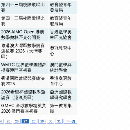
第四十三屆校際歌唱比
教育暨青年
賽
發展局
第四十三屆校際歌唱比
教育暨青年
賽
發展局
2026 AIMO Open 港澳
香港數學奧
數學奧林匹克公開賽
林匹克協會
粵港澳大灣區數學競賽
奧冠教育中
選拔賽 2026（大灣賽
心
區）
WMTC 世界數學團體錦
澳門數學與
標賽澳門區初賽
統計學會
香港國際數學競賽總決
香港奧冠教
賽2025
育中心
2026希望杯國際數學邀
亞洲國際數
請賽（港澳賽區）
學研究學會
GMEC 全球數學精英賽
第一教育集
2026 澳門賽區初賽
團
4
25
26
27
28
29
30
31
下一頁