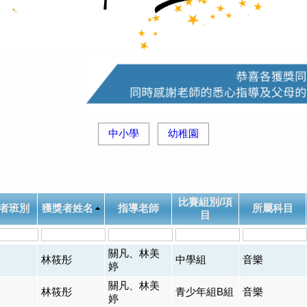
中小學
幼稚園
比賽組別/項
者班別
獲獎者姓名
指導老師
所屬科目
目
關凡、林美
林筱彤
中學組
音樂
婷
關凡、林美
林筱彤
青少年組B組
音樂
婷