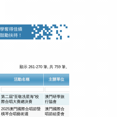
顯示 261-270 筆, 共 759 筆。
活動名稱
主辦單位
第二屆“至敬冼星海”校
澳門研學旅
際合唱大賽總決賽
行協會
2025澳門國際合唱節暨
澳門國際合
橫琴合唱藝術週
唱節組委會