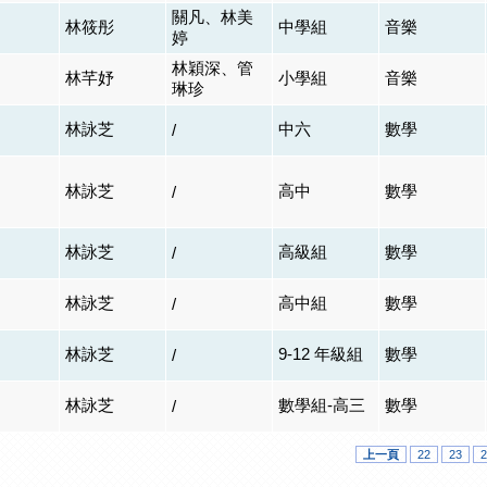
關凡、林美
林筱彤
中學組
音樂
婷
林穎深、管
林芊妤
小學組
音樂
琳珍
林詠芝
中六
數學
/
林詠芝
高中
數學
/
林詠芝
高級組
數學
/
林詠芝
高中組
數學
/
林詠芝
9-12 年級組
數學
/
林詠芝
數學組-高三
數學
/
上一頁
22
23
2