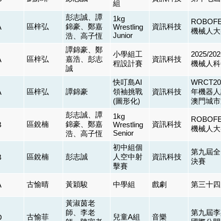
組
彭志誠、譚
1kg
ROBOF
區梓弘
錦豪、鄭嘉
資訊科技
A
Wrestling
機械人大
Junior
浩、高子恆
譚錦豪、鄭
小學組工
2025/
區梓弘
嘉浩、彭志
資訊科技
A
程設計賽
機械人科
誠
快叮島AI
WRCT
區梓弘
譚錦豪
領袖挑戰
資訊科技
年機器人
A
(圖形化)
澳門城市
彭志誠、譚
1kg
ROBOF
區銳楠
錦豪、鄭嘉
資訊科技
B
Wrestling
機械人大
Senior
浩、高子恆
初中組個
第九屆全
區銳楠
彭志誠
人空中射
資訊科技
B
決賽
擊賽
古愉晴
黃穎駿
中學組
戲劇
第三十四
A
黃淑茵老
師、李老
第九屆李
古愉菲
兒童A組
音樂
D