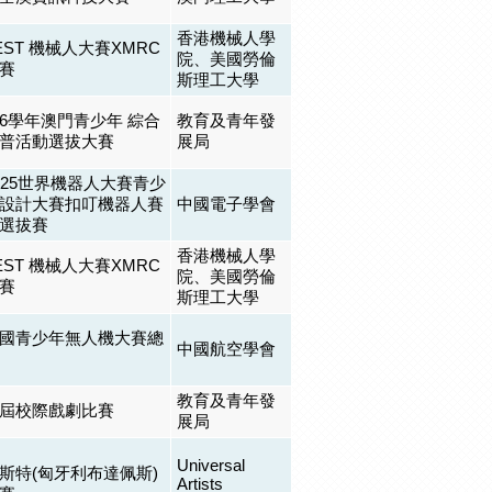
香港機械人學
EST 機械人大賽XMRC
院、美國勞倫
賽
斯理工大學
2026學年澳門青少年 綜合
教育及青年發
普活動選拔大賽
展局
2025世界機器人大賽青少
設計大賽扣叮機器人賽
中國電子學會
選拔賽
香港機械人學
EST 機械人大賽XMRC
院、美國勞倫
賽
斯理工大學
國青少年無人機大賽總
中國航空學會
教育及青年發
屆校際戲劇比賽
展局
Universal
斯特(匈牙利布達佩斯)
Artists