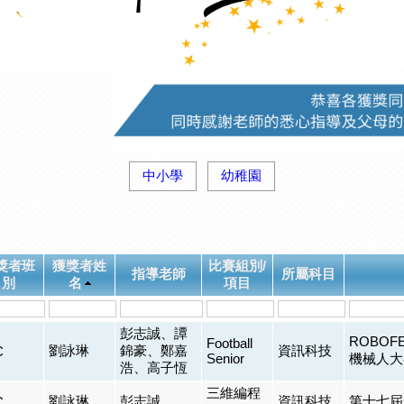
中小學
幼稚園
獎者班
獲獎者姓
比賽組別/
指導老師
所屬科目
別
名
項目
彭志誠、譚
ROBOF
Football
劉詠琳
錦豪、鄭嘉
資訊科技
C
Senior
機械人大
浩、高子恆
三維編程
劉詠琳
彭志誠
資訊科技
第十七屆
C