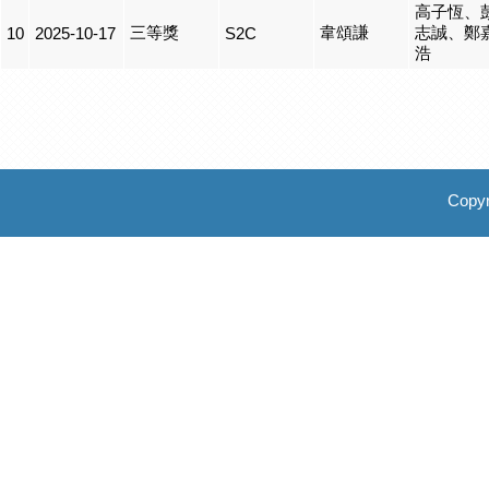
高子恆、
三等獎
韋頌謙
志誠、鄭
10
2025-10-17
S2C
浩
Copyr