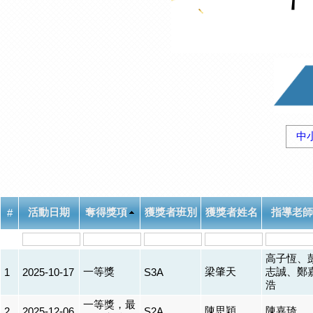
中
活動日期
奪得獎項
獲獎者班別
獲獎者姓名
指導老師
#
高子恆、
一等獎
梁肇天
志誠、鄭
1
2025-10-17
S3A
浩
一等獎，最
陳思穎
陳嘉琦
2
2025-12-06
S2A