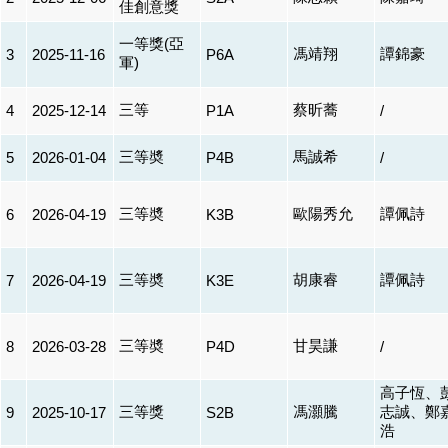
佳創意獎
一等獎(亞
馮靖翔
譚錦豪
3
2025-11-16
P6A
軍)
三等
蔡昕蕎
4
2025-12-14
P1A
/
三等奬
馬誠希
5
2026-01-04
P4B
/
三等奬
歐陽秀允
譚佩詩
6
2026-04-19
K3B
三等奬
胡康睿
譚佩詩
7
2026-04-19
K3E
三等奬
甘昊謙
8
2026-03-28
P4D
/
高子恆、
三等獎
馮灝騰
志誠、鄭
9
2025-10-17
S2B
浩