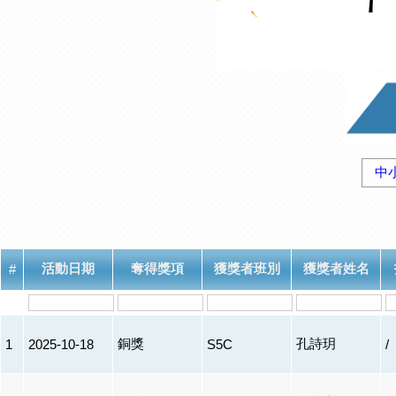
中
活動日期
奪得獎項
獲獎者班別
獲獎者姓名
#
銅獎
孔詩玥
1
2025-10-18
S5C
/