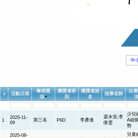
中
奪得獎
獲獎者班
獲獎者姓
比賽
活動日期
指導老師
#
項
別
名
少兒
梁永安,李
2025-11-
第三名
李彥進
A組
1
P6D
09
倩雯
勢
兒童
2025-08-