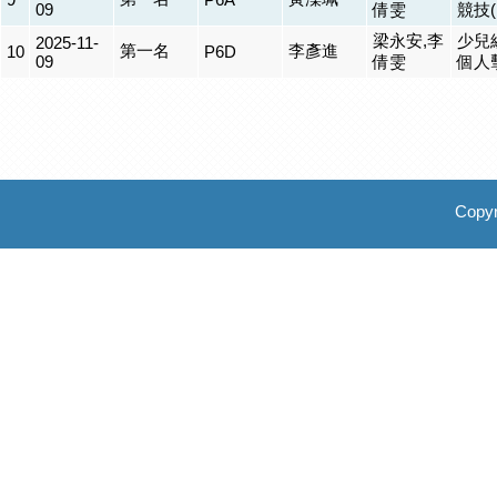
09
倩雯
競技(
梁永安,李
少兒
2025-11-
第一名
李彥進
10
P6D
09
倩雯
個人
Copyr