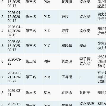
第三名
黃濼珮
梁永安
D組
2
16,2025-
P6A
08-17
認品勢
2026-04-
功力品
第三名
嚴悙
梁永安
3
18,2026-
P1D
少年
04-19
2026-04-
團體搏
第三名
嚴悙
梁永安
4
18,2026-
P1D
少年
04-19
2025-08-
少兒
第三名
楊曉晴
安sir
5
16,2025-
P1C
功力
08-17
少兒
李子鵬 ,
2026-03-
第三名
黃濼珮
C組
6
P6A
28
梁永安
勢(1)
女子1
2026-03-
第三名
王睿澄
自由泳
7
21,2026-
P1B
/
03-22
8歲
2026-03-
第三名
袁鈞彥
黃朗平
團體
8
S1A
21
梁永安,李
B組
2025-11-
第一名
黃濼珮
9
P6A