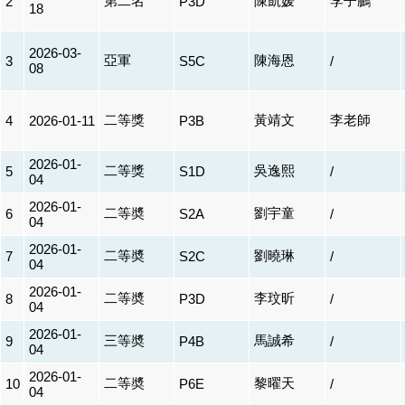
第二名
陳凱媛
李子鵬
2
P3D
18
2026-03-
亞軍
陳海恩
3
S5C
/
08
二等獎
黃靖文
李老師
4
2026-01-11
P3B
2026-01-
二等獎
吳逸熙
5
S1D
/
04
2026-01-
二等奬
劉宇童
6
S2A
/
04
2026-01-
二等奬
劉曉琳
7
S2C
/
04
2026-01-
二等奬
李玟昕
8
P3D
/
04
2026-01-
三等奬
馬誠希
9
P4B
/
04
2026-01-
二等奬
黎曜天
10
P6E
/
04