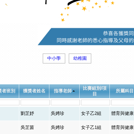
中小學
幼稚園
比賽組別/項
獎者班別
獲獎者姓名
指導老師
所屬科目
目
劉芷妤
吳娉珍
女子乙2組
體育與健康
吳芷茵
吳娉珍
女子乙1組
體育與健康