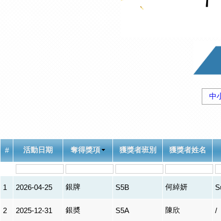
中
活動日期
奪得獎項
獲獎者班別
獲獎者姓名
#
銀牌
何綽妍
1
2026-04-25
S5B
S
銀奬
陳欣
2
2025-12-31
S5A
/