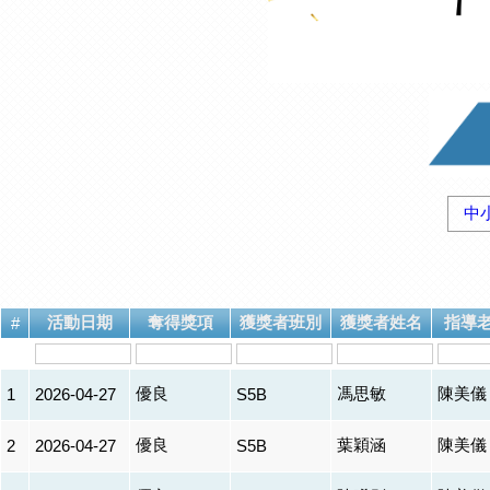
中
活動日期
奪得獎項
獲獎者班別
獲獎者姓名
指導
#
優良
馮思敏
陳美儀
1
2026-04-27
S5B
優良
葉穎涵
陳美儀
2
2026-04-27
S5B