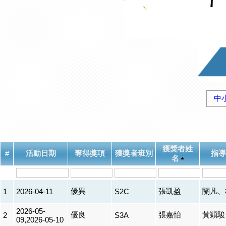
中
獲獎者姓
活動日期
奪得獎項
獲獎者班別
指導
#
名
優異
張凱盈
關凡、
1
2026-04-11
S2C
2026-05-
優良
張嘉怡
黃穎駿
2
S3A
09,2026-05-10