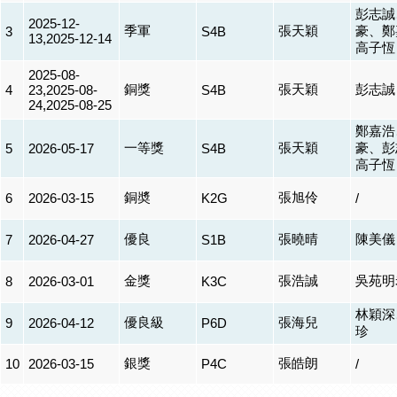
彭志誠
2025-12-
季軍
張天穎
豪、鄭
3
S4B
13,2025-12-14
高子恆
2025-08-
銅獎
張天穎
彭志誠
4
23,2025-08-
S4B
24,2025-08-25
鄭嘉浩
一等獎
張天穎
豪、彭
5
2026-05-17
S4B
高子恆
銅奬
張旭伶
6
2026-03-15
K2G
/
優良
張曉晴
陳美儀
7
2026-04-27
S1B
金獎
張浩誠
吳苑明
8
2026-03-01
K3C
林穎深
優良級
張海兒
9
2026-04-12
P6D
珍
銀獎
張皓朗
10
2026-03-15
P4C
/