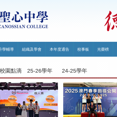
升學輔導
組織及學會
本年度通告
校事板
光榮榜
校園點滴
25-26學年
24-25學年