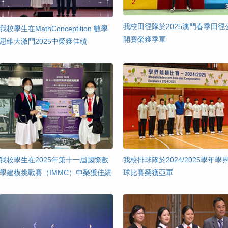
我校田徑隊於2025澳門春季田徑
我校學生在MathConceptition 數學
開賽榮獲季軍
思維大激鬥2025中榮獲佳績
我校學生在2025年第十一屆國際數
我校排球隊於2024/2025學年學
學建模挑戰賽（IMMC）中榮獲佳績
球比賽榮獲亞軍